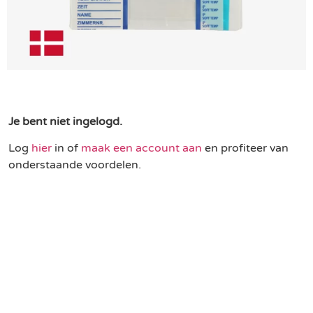
Je bent niet ingelogd.
Log
hier
in of
maak een account aan
en profiteer van
onderstaande voordelen.
Een duurzame keuze
Profiteer van partnerkorting
Gratis levering vanaf € 75,-
Binnen 3 werkdagen geleverd in NL