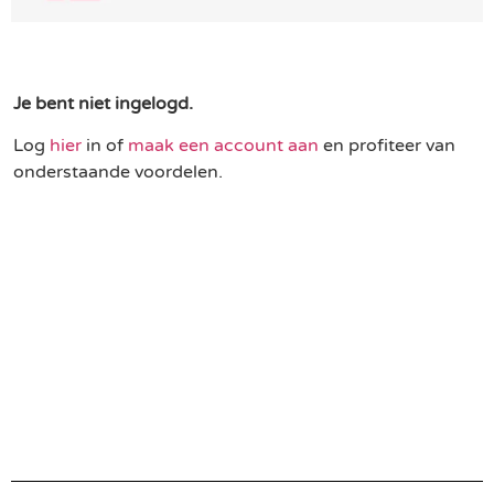
Je bent niet ingelogd.
Log
hier
in of
maak een account aan
en profiteer van
onderstaande voordelen.
Een duurzame keuze
Profiteer van partnerkorting
Gratis levering vanaf € 75,-
Binnen 3 werkdagen geleverd in NL