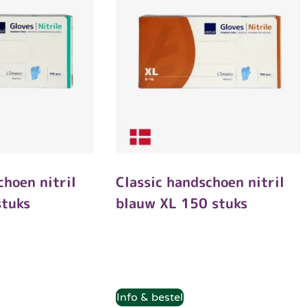
choen nitril
Classic handschoen nitril
stuks
blauw XL 150 stuks
Info & bestel