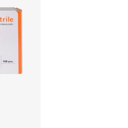
Een duurzame keuze
Profiteer van partnerkorting
Gratis levering vanaf € 75,-
Binnen 3 werkdagen geleverd 