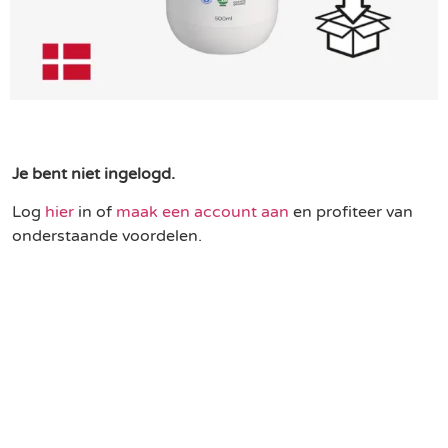
Je bent niet ingelogd.
Log
hier
in of
maak een account aan
en profiteer van
onderstaande voordelen.
Een duurzame keuze
Profiteer van partnerkorting
Gratis levering vanaf € 75,-
Binnen 3 werkdagen geleverd in NL