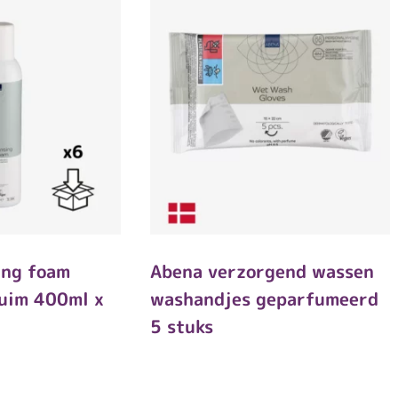
ing foam
Abena verzorgend wassen
huim 400ml x
washandjes geparfumeerd
5 stuks