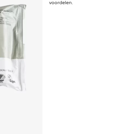
voordelen.
Een duurzame keuze
Profiteer van partnerkorting
Gratis levering vanaf € 75,-
Binnen 3 werkdagen geleverd 