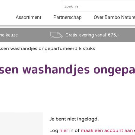
Assortiment
Partnerschap
Over Bambo Natur
me keuze
Gratis levering vanaf €75,-
ssen washandjes ongeparfumeerd 8 stuks
sen washandjes ongep
Je bent niet ingelogd.
Log
hier
in of
maak een account aan