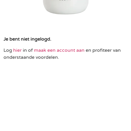
Je bent niet ingelogd.
Log
hier
in of
maak een account aan
en profiteer van
onderstaande voordelen.
Een duurzame keuze
Profiteer van partnerkorting
Gratis levering vanaf € 75,-
Binnen 3 werkdagen geleverd in NL