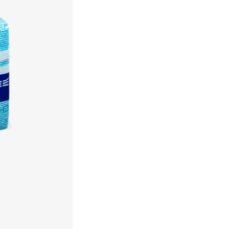
Een duurzame keuze
Profiteer van partnerkorting
Gratis levering vanaf € 75,-
Binnen 3 werkdagen geleverd 