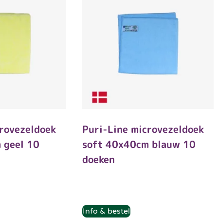
crovezeldoek
Puri-Line microvezeldoek
 geel 10
soft 40x40cm blauw 10
doeken
Info & bestel