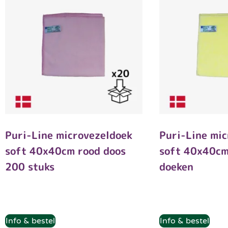
Puri-Line microvezeldoek
Puri-Line mi
soft 40x40cm rood doos
soft 40x40cm
200 stuks
doeken
Info & bestel
Info & bestel