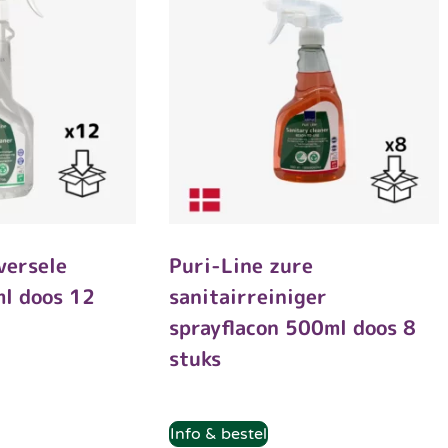
versele
Puri-Line zure
ml doos 12
sanitairreiniger
sprayflacon 500ml doos 8
stuks
Info & bestel