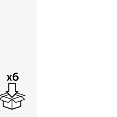
Een duurzame keuze
Profiteer van partnerkorting
Gratis levering vanaf € 75,-
Binnen 3 werkdagen geleverd 