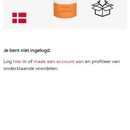
Je bent niet ingelogd.
Log
hier
in of
maak een account aan
en profiteer van
onderstaande voordelen.
Een duurzame keuze
Profiteer van partnerkorting
Gratis levering vanaf € 75,-
Binnen 3 werkdagen geleverd in NL