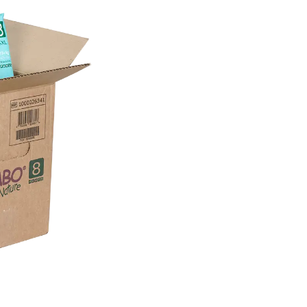
Een duurzame keuze
Profiteer van partnerkorting
Gratis levering vanaf € 75,-
Binnen 3 werkdagen geleverd 