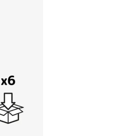
Een duurzame keuze
Profiteer van partnerkorting
Gratis levering vanaf € 75,-
Binnen 3 werkdagen geleverd 